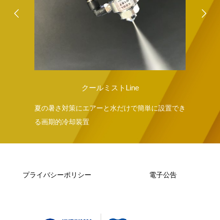
クールミストLine
で
夏の暑さ対策にエアーと水だけで簡単に設置でき
冷
る画期的冷却装置
シ
プライバシーポリシー
電子公告