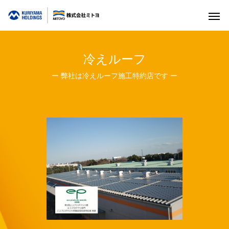
冷えルーフ
ー 弊社は冷えルーフ施工特約店です ー