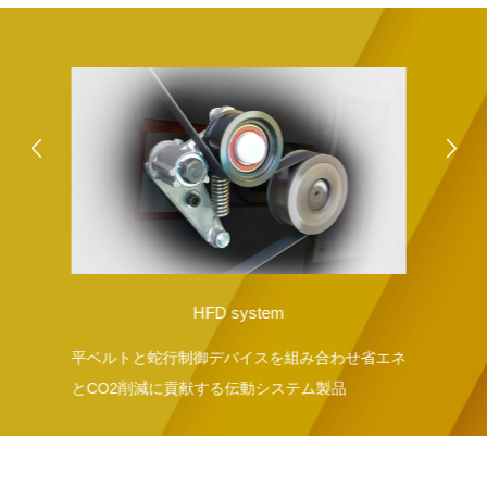
stem
高天井LED照明
イスを組み合わせ省エネ
工場照明のパイオニア 作業場も未来も
動システム製品
きる